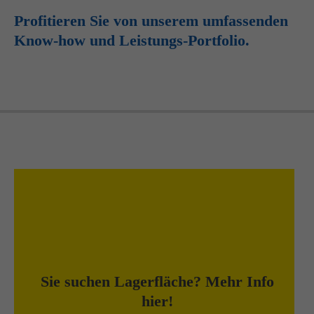
Profitieren Sie von unserem umfassenden
Know-how und Leistungs-Portfolio.
Wir bieten nahe Frankfurt
300 qm Hochregal-Lager
Sie suchen Lagerfläche? Mehr Info
1.400 qm Freifläche
hier!