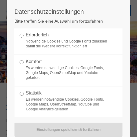
Datenschutzeinstellungen
Bitte treffen Sie eine Auswahl um fortzufahren
We move your show!
Erforderlich
Notwendige Cookies und Google Fonts zulassen
damit die Website korrekt funktioniert
Komfort
Es werden notwendige Cookies, Google Fonts,
Google Maps, OpenStreetMap und Youtube
geladen
Statistik
Wir sind der Logistik-Experte für Ihren
Es werden notwendige Cookies, Google Fonts,
Google Maps, OpenStreetMap, Youtube und
Event – weltweit und individuell.
Google Analytics geladen
Unsere Schwerpunkte:
Markenpräsentationen